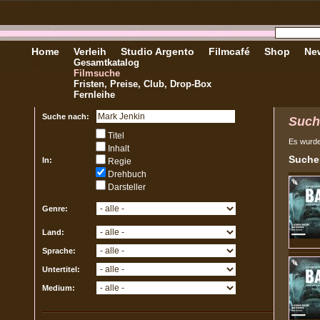
Home
Verleih
Studio Argento
Filmcafé
Shop
New
Gesamtkatalog
Filmsuche
Fristen, Preise, Club, Drop-Box
Fernleihe
Suche nach:
Such
Titel
Es wurd
Inhalt
Sucher
In:
Regie
Drehbuch
Darsteller
Genre:
Land:
Sprache:
Untertitel:
Medium: