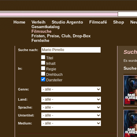
Home
Verleih
Studio Argento
Filmcafé
Shop
New
Gesamtkatalog
Filmsuche
Fristen, Preise, Club, Drop-Box
Fernleihe
Suche nach:
Such
Titel
Es wurd
Inhalt
Sucher
In:
Regie
Drehbuch
Darsteller
Genre:
Land:
Sprache:
Untertitel:
Medium: