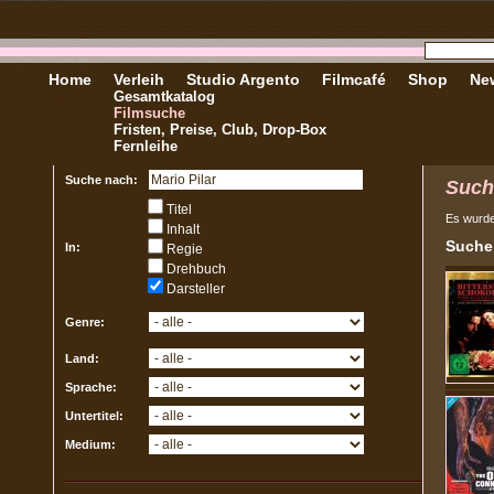
Home
Verleih
Studio Argento
Filmcafé
Shop
New
Gesamtkatalog
Filmsuche
Fristen, Preise, Club, Drop-Box
Fernleihe
Suche nach:
Such
Titel
Es wurd
Inhalt
Sucher
In:
Regie
Drehbuch
Darsteller
Genre:
Land:
Sprache:
Untertitel:
Medium: