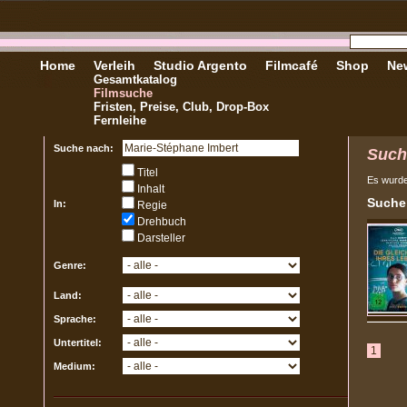
Home
Verleih
Studio Argento
Filmcafé
Shop
New
Gesamtkatalog
Filmsuche
Fristen, Preise, Club, Drop-Box
Fernleihe
Suche nach:
Such
Titel
Es wurd
Inhalt
Sucher
In:
Regie
Drehbuch
Darsteller
Genre:
Land:
Sprache:
Untertitel:
1
Medium: