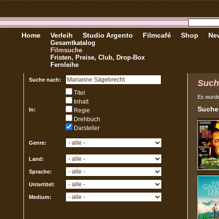
Home
Verleih
Studio Argento
Filmcafé
Shop
New
Gesamtkatalog
Filmsuche
Fristen, Preise, Club, Drop-Box
Fernleihe
Suche nach:
Such
Titel
Es wurd
Inhalt
Sucher
In:
Regie
Drehbuch
Darsteller
Genre:
Land:
Sprache:
Untertitel:
Medium: