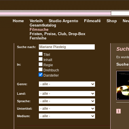
Home
Verleih
Studio Argento
Filmcafé
Shop
New
Gesamtkatalog
Filmsuche
Fristen, Preise, Club, Drop-Box
Fernleihe
Suche nach:
Such
Titel
Es wurd
Inhalt
Sucher
In:
Regie
Drehbuch
Darsteller
Genre:
Land:
Sprache:
Untertitel:
1
Medium: