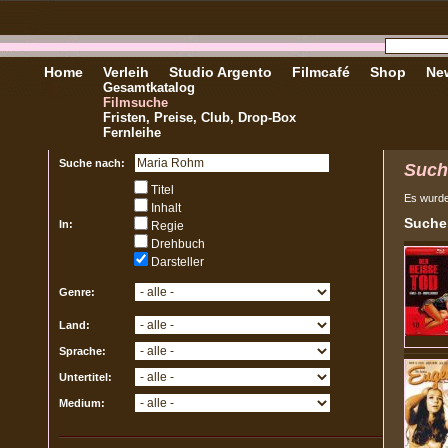
Home
Verleih
Studio Argento
Filmcafé
Shop
New
Gesamtkatalog
Filmsuche
Fristen, Preise, Club, Drop-Box
Fernleihe
Suche nach:
Such
Titel
Es wurd
Inhalt
Sucher
In:
Regie
Drehbuch
Darsteller
Genre:
Land:
Sprache:
Untertitel:
Medium: