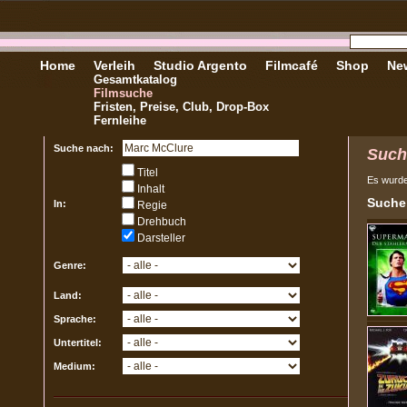
Home
Verleih
Studio Argento
Filmcafé
Shop
New
Gesamtkatalog
Filmsuche
Fristen, Preise, Club, Drop-Box
Fernleihe
Suche nach:
Such
Titel
Es wurd
Inhalt
Sucher
In:
Regie
Drehbuch
Darsteller
Genre:
Land:
Sprache:
Untertitel:
Medium: