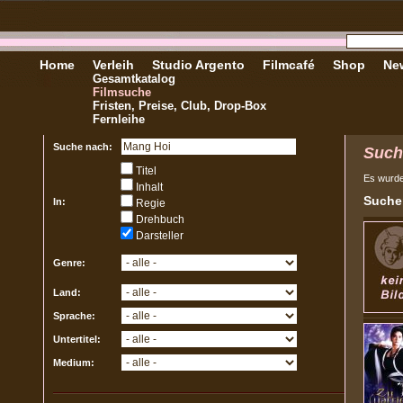
Home
Verleih
Studio Argento
Filmcafé
Shop
New
Gesamtkatalog
Filmsuche
Fristen, Preise, Club, Drop-Box
Fernleihe
Suche nach:
Such
Titel
Es wurd
Inhalt
Sucher
In:
Regie
Drehbuch
Darsteller
Genre:
Land:
Sprache:
Untertitel:
Medium: