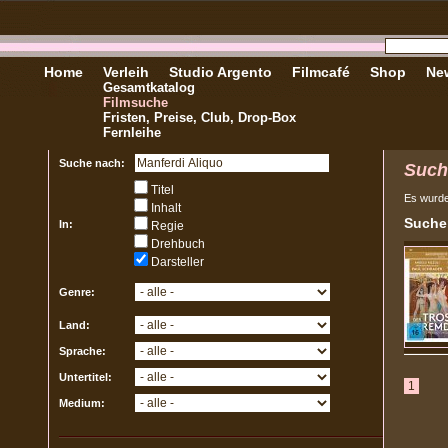
Home
Verleih
Studio Argento
Filmcafé
Shop
New
Gesamtkatalog
Filmsuche
Fristen, Preise, Club, Drop-Box
Fernleihe
Suche nach:
Such
Titel
Es wurd
Inhalt
Sucher
In:
Regie
Drehbuch
Darsteller
Genre:
Land:
Sprache:
Untertitel:
1
Medium: