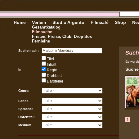
Home
Verleih
Studio Argento
Filmcafé
Shop
New
Gesamtkatalog
Filmsuche
Fristen, Preise, Club, Drop-Box
Fernleihe
Suche nach:
Such
Titel
Es wurd
Inhalt
Sucher
In:
Regie
Drehbuch
Darsteller
Genre:
Land:
Sprache:
Untertitel:
1
Medium: