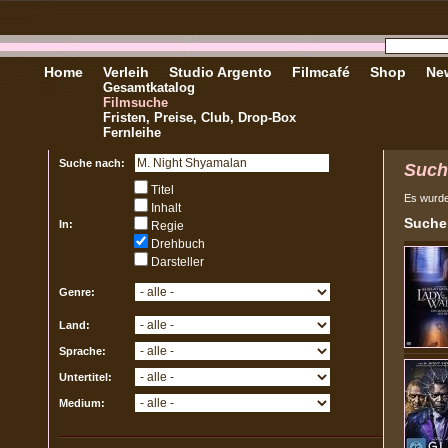
Home
Verleih
Studio Argento
Filmcafé
Shop
New
Gesamtkatalog
Filmsuche
Fristen, Preise, Club, Drop-Box
Fernleihe
Suche nach:
Such
Titel
Es wurd
Inhalt
Sucher
In:
Regie
Drehbuch
Darsteller
Genre:
Land:
Sprache:
Untertitel:
Medium: