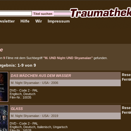
sletter
Hilfe
Wir
Impressum
e
en
9
Filme mit dem Suchbegriff
"M. UND Night UND Shyamalan"
gefunden.
gebnis: 1-9 von 9
DAS MÄDCHEN AUS DEM WASSER
M. Night Shyamalan - USA - 2006
DVD - Code 2 - PAL
Englisch, Deutsch
Film-Nr.: 10035
GLASS
M. Night Shyamalan - USA - 2019
DVD - Code 2 - PAL
Englisch, Deutsch, Italienisch, Ungarisch
Film-Nr.: 16528