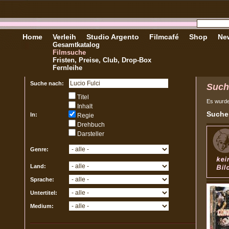
Home
Verleih
Studio Argento
Filmcafé
Shop
New
Gesamtkatalog
Filmsuche
Fristen, Preise, Club, Drop-Box
Fernleihe
Suche nach:
Such
Titel
Es wurd
Inhalt
Sucher
In:
Regie
Drehbuch
Darsteller
Genre:
Land:
Sprache:
Untertitel:
Medium: