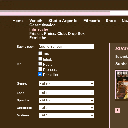
Home
Verleih
Studio Argento
Filmcafé
Shop
New
Gesamtkatalog
Filmsuche
Fristen, Preise, Club, Drop-Box
Fernleihe
Suche nach:
Such
Titel
Es wurd
Inhalt
Sucher
In:
Regie
Drehbuch
Darsteller
Genre:
Land:
Sprache:
Untertitel:
1
Medium: