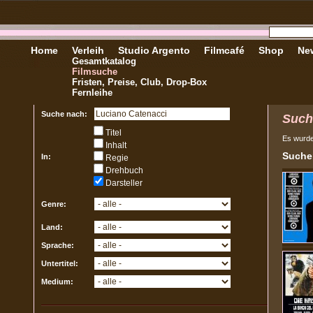
Home
Verleih
Studio Argento
Filmcafé
Shop
New
Gesamtkatalog
Filmsuche
Fristen, Preise, Club, Drop-Box
Fernleihe
Suche nach:
Such
Titel
Es wurd
Inhalt
Sucher
In:
Regie
Drehbuch
Darsteller
Genre:
Land:
Sprache:
Untertitel:
Medium: