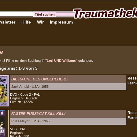
sletter
Hilfe
Wir
Impressum
e
en
3
Filme mit dem Suchbegriff
"Lori UND Williams"
gefunden.
gebnis: 1-3 von 3
DIE RACHE DES UNGEHEUERS
Jack Arnold - USA - 1955
DVD - Code 2 - PAL
Englisch, Deutsch
Film-Nr.: 13226
FASTER PUSSYCAT KILL KILL!
Russ Meyer - USA - 1965
VHS - PAL
Englisch
Film-Nr.: 880