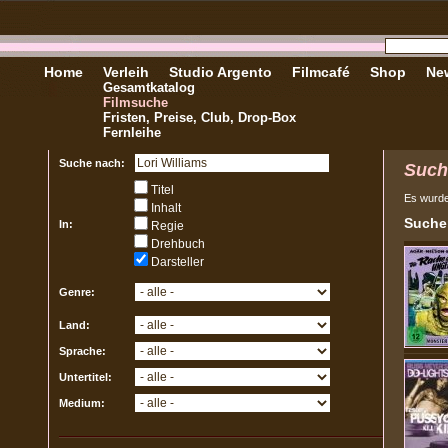
Home
Verleih
Studio Argento
Filmcafé
Shop
New
Gesamtkatalog
Filmsuche
Fristen, Preise, Club, Drop-Box
Fernleihe
Suche nach:
Such
Titel
Es wurd
Inhalt
Sucher
In:
Regie
Drehbuch
Darsteller
Genre:
Land:
Sprache:
Untertitel:
Medium: