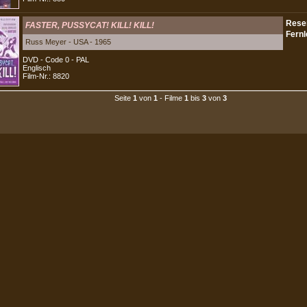
FASTER, PUSSYCAT! KILL! KILL!
Russ Meyer - USA - 1965
DVD - Code 0 - PAL
Englisch
Film-Nr.: 8820
Seite
1
von
1
- Filme
1
bis
3
von
3