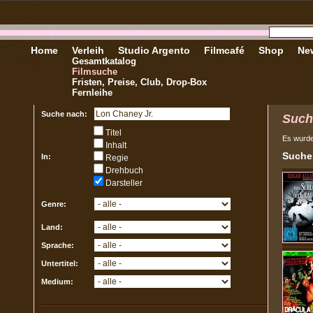
Home
Verleih
Studio Argento
Filmcafé
Shop
New
Gesamtkatalog
Filmsuche
Fristen, Preise, Club, Drop-Box
Fernleihe
Suche nach:
Such
Titel
Es wurd
Inhalt
Sucher
In:
Regie
Drehbuch
Darsteller
Genre:
Land:
Sprache:
Untertitel:
Medium: