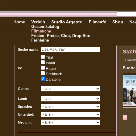
Home
Verleih
Studio Argento
Filmcafé
Shop
New
Gesamtkatalog
Filmsuche
Fristen, Preise, Club, Drop-Box
Fernleihe
Suche nach:
Such
Titel
Es wurd
Inhalt
Sucher
In:
Regie
Drehbuch
Darsteller
Genre:
Land:
Sprache:
Untertitel:
1
Medium: