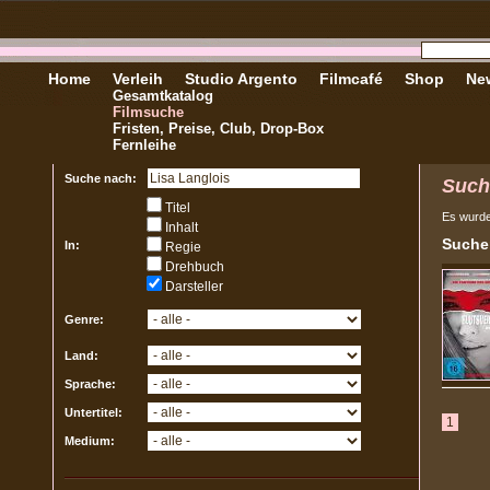
Home
Verleih
Studio Argento
Filmcafé
Shop
New
Gesamtkatalog
Filmsuche
Fristen, Preise, Club, Drop-Box
Fernleihe
Suche nach:
Such
Titel
Es wurd
Inhalt
Sucher
In:
Regie
Drehbuch
Darsteller
Genre:
Land:
Sprache:
Untertitel:
1
Medium: