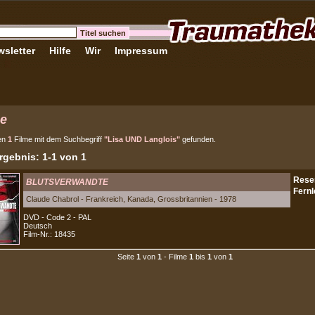
sletter
Hilfe
Wir
Impressum
e
en
1
Filme mit dem Suchbegriff
"Lisa UND Langlois"
gefunden.
gebnis: 1-1 von 1
BLUTSVERWANDTE
Claude Chabrol - Frankreich, Kanada, Grossbritannien - 1978
DVD - Code 2 - PAL
Deutsch
Film-Nr.: 18435
Seite
1
von
1
- Filme
1
bis
1
von
1