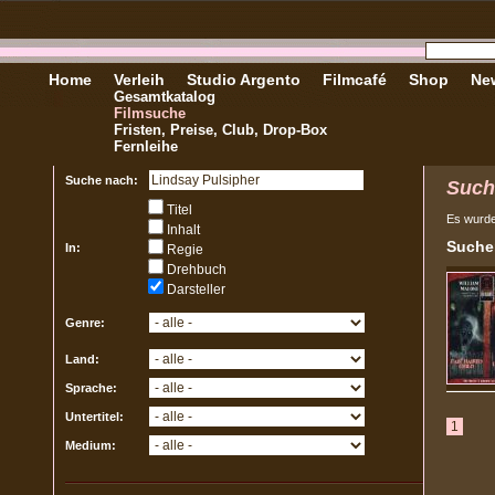
Home
Verleih
Studio Argento
Filmcafé
Shop
New
Gesamtkatalog
Filmsuche
Fristen, Preise, Club, Drop-Box
Fernleihe
Suche nach:
Such
Titel
Es wurd
Inhalt
Sucher
In:
Regie
Drehbuch
Darsteller
Genre:
Land:
Sprache:
Untertitel:
1
Medium: