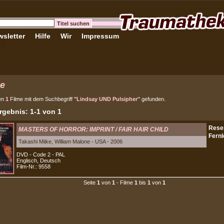
sletter
Hilfe
Wir
Impressum
e
en
1
Filme mit dem Suchbegriff
"Lindsay UND Pulsipher"
gefunden.
gebnis: 1-1 von 1
MASTERS OF HORROR: IMPRINT / FAIR HAIR CHILD
Takashi Miike, William Malone - USA - 2006
DVD - Code 2 - PAL
Englisch, Deutsch
Film-Nr.: 9558
Seite
1
von
1
- Filme
1
bis
1
von
1