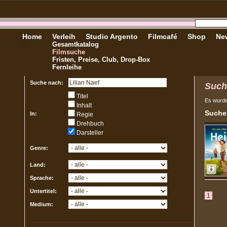
Home
Verleih
Studio Argento
Filmcafé
Shop
New
Gesamtkatalog
Filmsuche
Fristen, Preise, Club, Drop-Box
Fernleihe
Suche nach:
Such
Titel
Es wurd
Inhalt
Sucher
In:
Regie
Drehbuch
Darsteller
Genre:
Land:
Sprache:
Untertitel:
1
Medium: