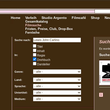
Home
Verleih
Studio Argento
Filmcafé
Shop
New
Gesamtkatalog
Filmsuche
Fristen, Preise, Club, Drop-Box
Fernleihe
Suche nach:
Such
Titel
Es wurd
Inhalt
Sucher
In:
Regie
Drehbuch
Darsteller
Genre:
Land:
Sprache:
Untertitel:
1
Medium: