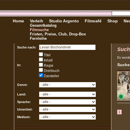
Home
Verleih
Studio Argento
Filmcafé
Shop
New
Gesamtkatalog
Filmsuche
Fristen, Preise, Club, Drop-Box
Fernleihe
Suche nach:
Such
Titel
Es wurd
Inhalt
Sucher
In:
Regie
Drehbuch
Darsteller
Genre:
Land:
Sprache:
Untertitel:
1
Medium: