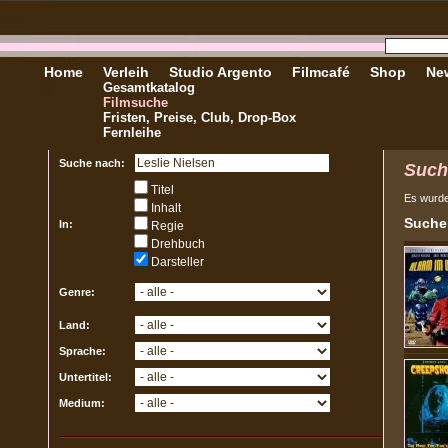
Home
Verleih
Studio Argento
Filmcafé
Shop
New
Gesamtkatalog
Filmsuche
Fristen, Preise, Club, Drop-Box
Fernleihe
Suche nach:
Such
Titel
Es wurd
Inhalt
Sucher
In:
Regie
Drehbuch
Darsteller
Genre:
Land:
Sprache:
Untertitel:
Medium: