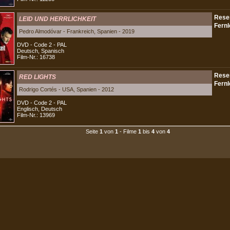
LEID UND HERRLICHKEIT
Pedro Almodóvar - Frankreich, Spanien - 2019
DVD - Code 2 - PAL
Deutsch, Spanisch
Film-Nr.: 16738
RED LIGHTS
Rodrigo Cortés - USA, Spanien - 2012
DVD - Code 2 - PAL
Englisch, Deutsch
Film-Nr.: 13969
Seite
1
von
1
- Filme
1
bis
4
von
4