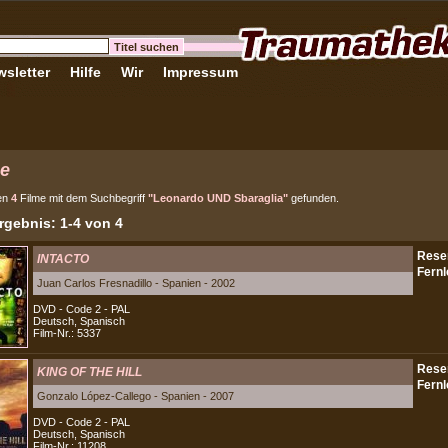
sletter
Hilfe
Wir
Impressum
e
en
4
Filme mit dem Suchbegriff
"Leonardo UND Sbaraglia"
gefunden.
gebnis: 1-4 von 4
INTACTO
Juan Carlos Fresnadillo - Spanien - 2002
DVD - Code 2 - PAL
Deutsch, Spanisch
Film-Nr.: 5337
KING OF THE HILL
Gonzalo López-Callego - Spanien - 2007
DVD - Code 2 - PAL
Deutsch, Spanisch
Film-Nr.: 11208