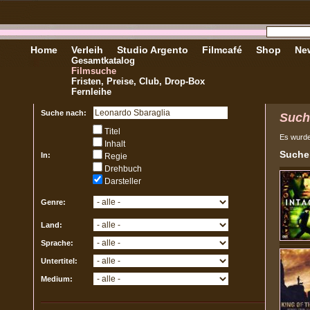
Home
Verleih
Studio Argento
Filmcafé
Shop
New
Gesamtkatalog
Filmsuche
Fristen, Preise, Club, Drop-Box
Fernleihe
Suche nach:
Such
Titel
Es wurd
Inhalt
Sucher
In:
Regie
Drehbuch
Darsteller
Genre:
Land:
Sprache:
Untertitel:
Medium: