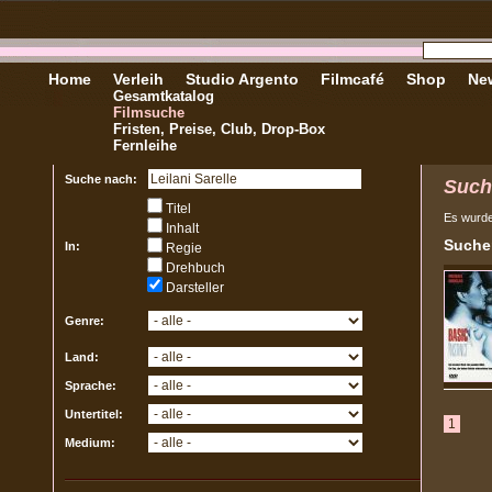
Home
Verleih
Studio Argento
Filmcafé
Shop
New
Gesamtkatalog
Filmsuche
Fristen, Preise, Club, Drop-Box
Fernleihe
Suche nach:
Such
Titel
Es wurd
Inhalt
Sucher
In:
Regie
Drehbuch
Darsteller
Genre:
Land:
Sprache:
Untertitel:
1
Medium: