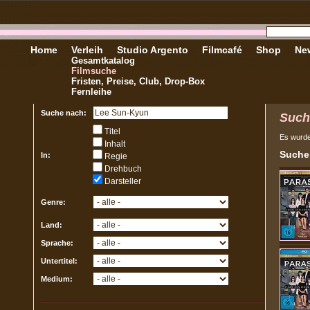
Home
Verleih
Studio Argento
Filmcafé
Shop
New
Gesamtkatalog
Filmsuche
Fristen, Preise, Club, Drop-Box
Fernleihe
Suche nach:
Such
Titel
Es wurd
Inhalt
Sucher
In:
Regie
Drehbuch
Darsteller
Genre:
Land:
Sprache:
Untertitel:
Medium: