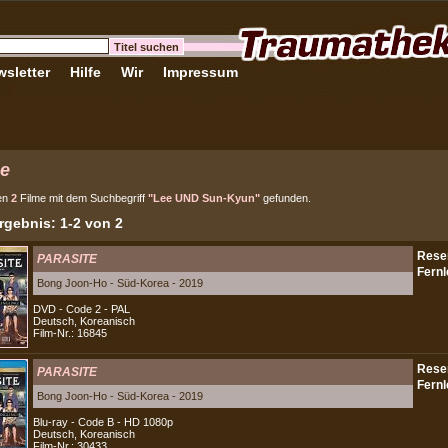
sletter
Hilfe
Wir
Impressum
e
en
2
Filme mit dem Suchbegriff
"Lee UND Sun-Kyun"
gefunden.
gebnis: 1-2 von 2
PARASITE
Bong Joon-Ho - Süd-Korea - 2019
DVD - Code 2 - PAL
Deutsch, Koreanisch
Film-Nr.: 16845
PARASITE
Bong Joon-Ho - Süd-Korea - 2019
Blu-ray - Code B - HD 1080p
Deutsch, Koreanisch
Film-Nr.: 30433