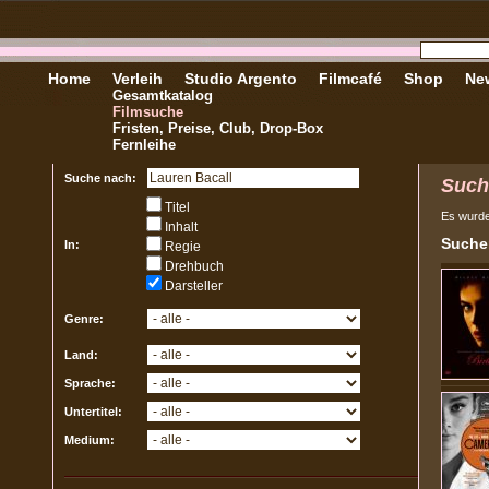
Home
Verleih
Studio Argento
Filmcafé
Shop
New
Gesamtkatalog
Filmsuche
Fristen, Preise, Club, Drop-Box
Fernleihe
Suche nach:
Such
Titel
Es wurd
Inhalt
Sucher
In:
Regie
Drehbuch
Darsteller
Genre:
Land:
Sprache:
Untertitel:
Medium: