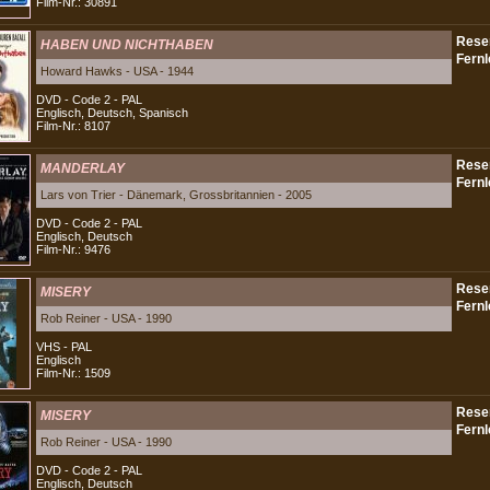
Film-Nr.: 30891
HABEN UND NICHTHABEN
Howard Hawks - USA - 1944
DVD - Code 2 - PAL
Englisch, Deutsch, Spanisch
Film-Nr.: 8107
MANDERLAY
Lars von Trier - Dänemark, Grossbritannien - 2005
DVD - Code 2 - PAL
Englisch, Deutsch
Film-Nr.: 9476
MISERY
Rob Reiner - USA - 1990
VHS - PAL
Englisch
Film-Nr.: 1509
MISERY
Rob Reiner - USA - 1990
DVD - Code 2 - PAL
Englisch, Deutsch