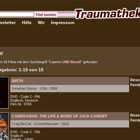
sletter
Hilfe
Wir
Impressum
e
en
15
Filme mit dem Suchbegriff
"Lauren UND Bacall"
gefunden.
gebnis: 1-15 von 15
BIRTH
Jonathan Glazer - USA - 2004
DVD - Code 2 - PAL
Englisch, Deutsch
Film-Nr.: 8765
CAMERAMAN: THE LIFE & WORK OF JACK CARDIFF
Craig McCall - Grossbritannien - 2010
DVD - Code 2 - PAL
Englisch
Film-Nr.: 12692