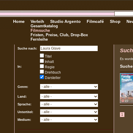
Home
Verleih
Studio Argento
Filmcafé
Shop
New
Gesamtkatalog
Filmsuche
Fristen, Preise, Club, Drop-Box
Fernleihe
Suche nach:
Such
Titel
Es wurd
Inhalt
Sucher
In:
Regie
Drehbuch
Darsteller
Genre:
Land:
Sprache:
Untertitel:
1
Medium: