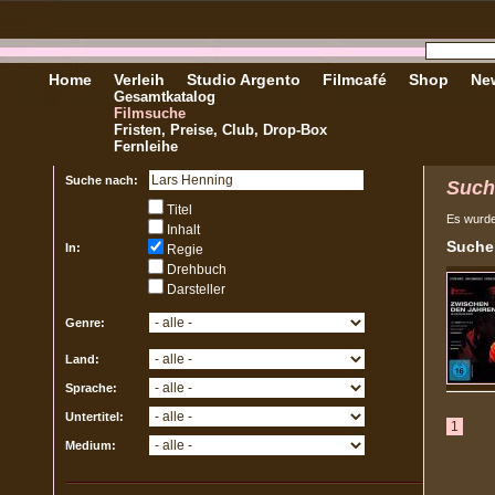
Home
Verleih
Studio Argento
Filmcafé
Shop
New
Gesamtkatalog
Filmsuche
Fristen, Preise, Club, Drop-Box
Fernleihe
Suche nach:
Such
Titel
Es wurd
Inhalt
Sucher
In:
Regie
Drehbuch
Darsteller
Genre:
Land:
Sprache:
Untertitel:
1
Medium: