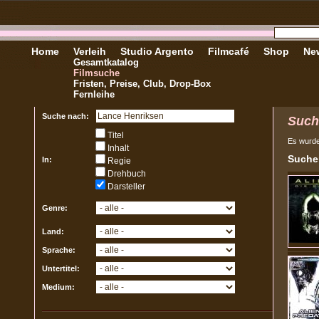
Home
Verleih
Studio Argento
Filmcafé
Shop
New
Gesamtkatalog
Filmsuche
Fristen, Preise, Club, Drop-Box
Fernleihe
Suche nach:
Such
Titel
Es wurd
Inhalt
Sucher
In:
Regie
Drehbuch
Darsteller
Genre:
Land:
Sprache:
Untertitel:
Medium: