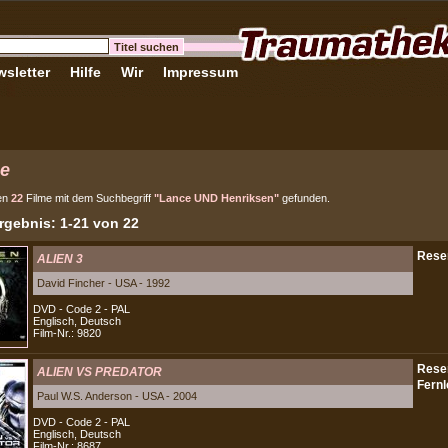
sletter
Hilfe
Wir
Impressum
e
en
22
Filme mit dem Suchbegriff
"Lance UND Henriksen"
gefunden.
gebnis: 1-21 von 22
ALIEN 3
David Fincher - USA - 1992
DVD - Code 2 - PAL
Englisch, Deutsch
Film-Nr.: 9820
ALIEN VS PREDATOR
Paul W.S. Anderson - USA - 2004
DVD - Code 2 - PAL
Englisch, Deutsch
Film-Nr.: 8687