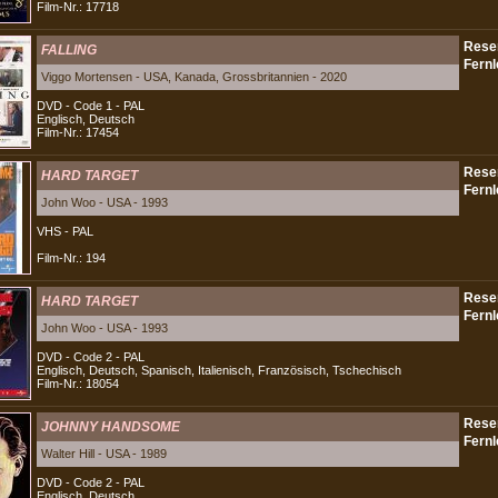
Film-Nr.: 17718
FALLING
Viggo Mortensen - USA, Kanada, Grossbritannien - 2020
DVD - Code 1 - PAL
Englisch, Deutsch
Film-Nr.: 17454
HARD TARGET
John Woo - USA - 1993
VHS - PAL
Film-Nr.: 194
HARD TARGET
John Woo - USA - 1993
DVD - Code 2 - PAL
Englisch, Deutsch, Spanisch, Italienisch, Französisch, Tschechisch
Film-Nr.: 18054
JOHNNY HANDSOME
Walter Hill - USA - 1989
DVD - Code 2 - PAL
Englisch, Deutsch