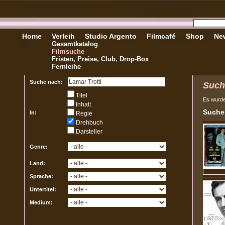
Home
Verleih
Studio Argento
Filmcafé
Shop
New
Gesamtkatalog
Filmsuche
Fristen, Preise, Club, Drop-Box
Fernleihe
Suche nach:
Such
Titel
Es wurd
Inhalt
Sucher
In:
Regie
Drehbuch
Darsteller
Genre:
Land:
Sprache:
Untertitel:
Medium: