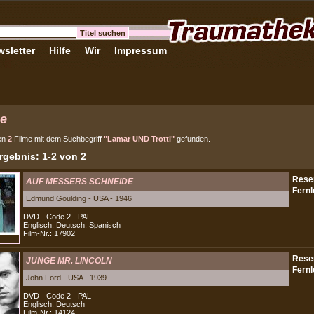
sletter
Hilfe
Wir
Impressum
e
en
2
Filme mit dem Suchbegriff
"Lamar UND Trotti"
gefunden.
gebnis: 1-2 von 2
AUF MESSERS SCHNEIDE
Edmund Goulding - USA - 1946
DVD - Code 2 - PAL
Englisch, Deutsch, Spanisch
Film-Nr.: 17902
JUNGE MR. LINCOLN
John Ford - USA - 1939
DVD - Code 2 - PAL
Englisch, Deutsch
Film-Nr.: 14124