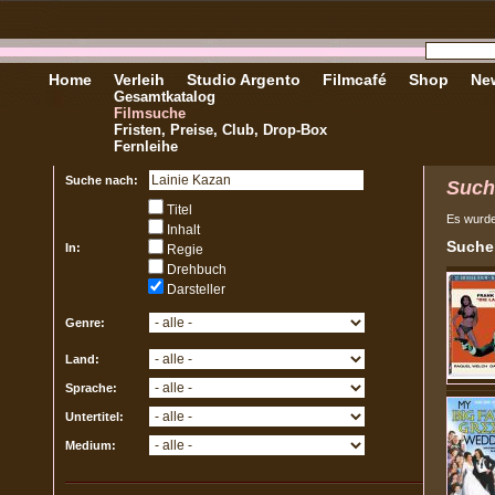
Home
Verleih
Studio Argento
Filmcafé
Shop
New
Gesamtkatalog
Filmsuche
Fristen, Preise, Club, Drop-Box
Fernleihe
Suche nach:
Such
Titel
Es wurd
Inhalt
Sucher
In:
Regie
Drehbuch
Darsteller
Genre:
Land:
Sprache:
Untertitel:
Medium: