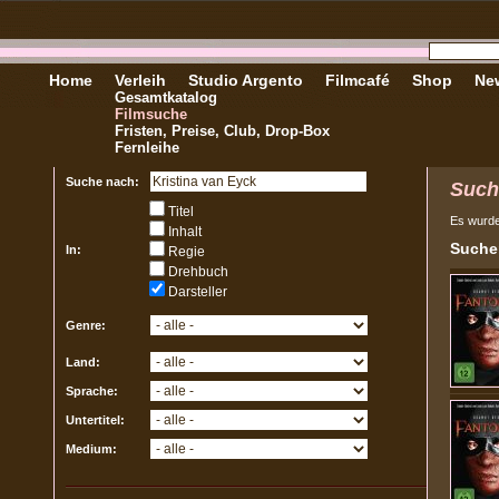
Home
Verleih
Studio Argento
Filmcafé
Shop
New
Gesamtkatalog
Filmsuche
Fristen, Preise, Club, Drop-Box
Fernleihe
Suche nach:
Such
Titel
Es wurd
Inhalt
Sucher
In:
Regie
Drehbuch
Darsteller
Genre:
Land:
Sprache:
Untertitel:
Medium: