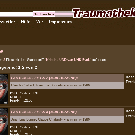
sletter
Hilfe
Wir
Impressum
e
en
2
Filme mit dem Suchbegriff
"Kristina UND van UND Eyck"
gefunden.
gebnis: 1-2 von 2
FANTOMAS - EP.1 & 2 (MINI TV-SERIE))
Claude Chabrol, Juan Luis Bunuel - Frankreich - 1980
DVD - Code 2 - PAL
Deutsch
Film-Nr.: 12106
FANTOMAS - EP.3 & 4 (MINI TV-SERIE)
Juan Luis Bunuel, Claude Chabrol - Frankreich - 1980
DVD - Code 2 - PAL
Deutsch
Film-Nr.: 12107