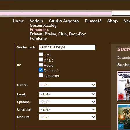
Home
Verleih
Studio Argento
Filmcafé
Shop
New
Gesamtkatalog
Filmsuche
Fristen, Preise, Club, Drop-Box
Fernleihe
Suche nach:
Such
Titel
Es wurd
Inhalt
Sucher
In:
Regie
Drehbuch
Darsteller
Genre:
Land:
Sprache:
Untertitel:
Medium: