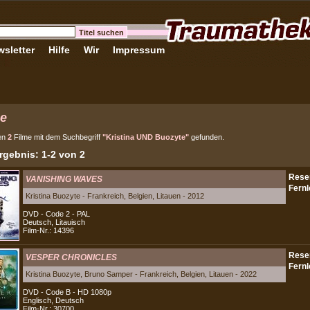
sletter
Hilfe
Wir
Impressum
e
en
2
Filme mit dem Suchbegriff
"Kristina UND Buozyte"
gefunden.
gebnis: 1-2 von 2
VANISHING WAVES
Kristina Buozyte - Frankreich, Belgien, Litauen - 2012
DVD - Code 2 - PAL
Deutsch, Litauisch
Film-Nr.: 14396
VESPER CHRONICLES
Kristina Buozyte, Bruno Samper - Frankreich, Belgien, Litauen - 2022
DVD - Code B - HD 1080p
Englisch, Deutsch
Film-Nr.: 30700