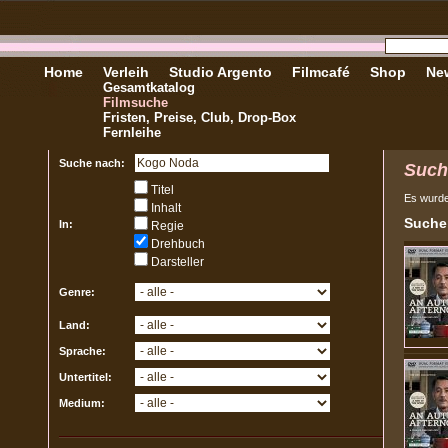
Home
Verleih
Studio Argento
Filmcafé
Shop
New
Gesamtkatalog
Filmsuche
Fristen, Preise, Club, Drop-Box
Fernleihe
Suche nach:
Such
Titel
Es wurd
Inhalt
Sucher
In:
Regie
Drehbuch
Darsteller
Genre:
Land:
Sprache:
Untertitel:
Medium: