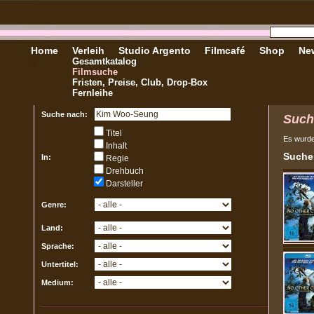
Home
Verleih
Studio Argento
Filmcafé
Shop
New
Gesamtkatalog
Filmsuche
Fristen, Preise, Club, Drop-Box
Fernleihe
Suche nach:
Such
Titel
Es wurd
Inhalt
Sucher
In:
Regie
Drehbuch
Darsteller
Genre:
Land:
Sprache:
Untertitel:
Medium: