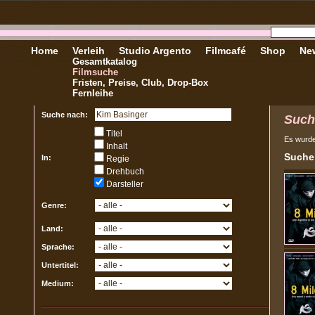
Home
Verleih
Studio Argento
Filmcafé
Shop
New
Gesamtkatalog
Filmsuche
Fristen, Preise, Club, Drop-Box
Fernleihe
Suche nach:
Such
Titel
Es wurd
Inhalt
Sucher
In:
Regie
Drehbuch
Darsteller
Genre:
Land:
Sprache:
Untertitel:
Medium: