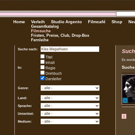
Home
Verleih
Studio Argento
Filmcafé
Shop
New
Gesamtkatalog
Filmsuche
Fristen, Preise, Club, Drop-Box
Fernleihe
Suche nach:
Such
Titel
Es wurd
Inhalt
Sucher
In:
Regie
Drehbuch
Darsteller
Genre:
Land:
Sprache:
Untertitel:
1
Medium: