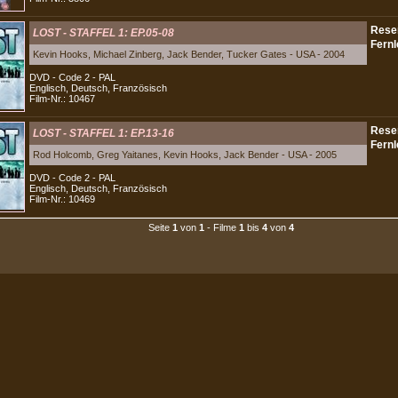
LOST - STAFFEL 1: EP.05-08
Kevin Hooks, Michael Zinberg, Jack Bender, Tucker Gates - USA - 2004
DVD - Code 2 - PAL
Englisch, Deutsch, Französisch
Film-Nr.: 10467
LOST - STAFFEL 1: EP.13-16
Rod Holcomb, Greg Yaitanes, Kevin Hooks, Jack Bender - USA - 2005
DVD - Code 2 - PAL
Englisch, Deutsch, Französisch
Film-Nr.: 10469
Seite
1
von
1
- Filme
1
bis
4
von
4