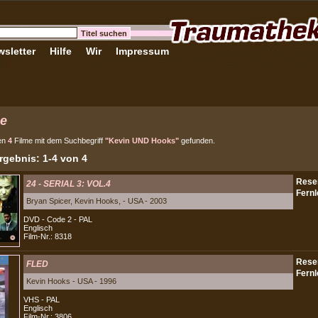
sletter
Hilfe
Wir
Impressum
e
en
4
Filme mit dem Suchbegriff
"Kevin UND Hooks"
gefunden.
gebnis: 1-4 von 4
24 - SERIAL 3: VOL.4
Bryan Spicer, Kevin Hooks, - USA - 2003
DVD - Code 2 - PAL
Englisch
Film-Nr.: 8318
FLED
Kevin Hooks - USA - 1996
VHS - PAL
Englisch
Film-Nr.: 3806