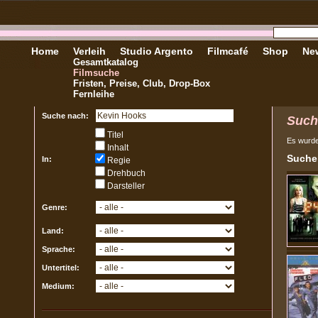
Home
Verleih
Studio Argento
Filmcafé
Shop
New
Gesamtkatalog
Filmsuche
Fristen, Preise, Club, Drop-Box
Fernleihe
Suche nach:
Such
Titel
Es wurd
Inhalt
Sucher
In:
Regie
Drehbuch
Darsteller
Genre:
Land:
Sprache:
Untertitel:
Medium: