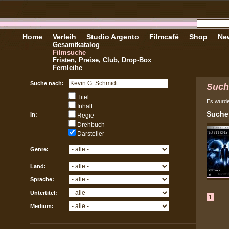
Home
Verleih
Studio Argento
Filmcafé
Shop
New
Gesamtkatalog
Filmsuche
Fristen, Preise, Club, Drop-Box
Fernleihe
Suche nach:
Such
Titel
Es wurd
Inhalt
Sucher
In:
Regie
Drehbuch
Darsteller
Genre:
Land:
Sprache:
Untertitel:
1
Medium: