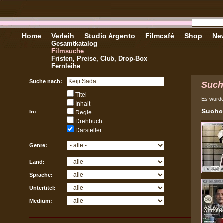
Home
Verleih
Studio Argento
Filmcafé
Shop
New
Gesamtkatalog
Filmsuche
Fristen, Preise, Club, Drop-Box
Fernleihe
Suche nach:
Such
Titel
Es wurd
Inhalt
Sucher
In:
Regie
Drehbuch
Darsteller
Genre:
Land:
Sprache:
Untertitel:
Medium: