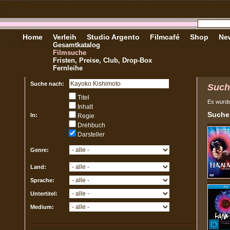
Home
Verleih
Studio Argento
Filmcafé
Shop
New
Gesamtkatalog
Filmsuche
Fristen, Preise, Club, Drop-Box
Fernleihe
Suche nach:
Such
Titel
Es wurd
Inhalt
Sucher
In:
Regie
Drehbuch
Darsteller
Genre:
Land:
Sprache:
Untertitel:
Medium: