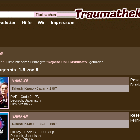
sletter
Hilfe
Wir
Impressum
e
en
9
Filme mit dem Suchbegriff
"Kayoko UND Kishimoto"
gefunden.
gebnis: 1-9 von 9
HANA-BI
Takeshi Kitano - Japan - 1997
DVD - Code 2 - PAL
Deutsch, Japanisch
Film-Nr.: 8866
HANA-BI
Takeshi Kitano - Japan - 1997
Blu-ray - Code B - HD 1080p
Deutsch, Japanisch
Film-Nr.: 30302