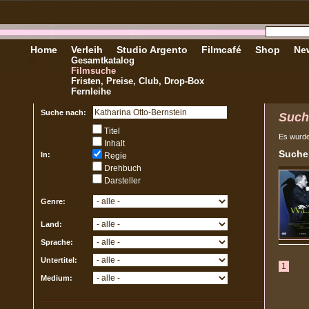
Home
Verleih
Studio Argento
Filmcafé
Shop
New
Gesamtkatalog
Filmsuche
Fristen, Preise, Club, Drop-Box
Fernleihe
Suche nach:
Such
Titel
Es wurd
Inhalt
Sucher
In:
Regie
Drehbuch
Darsteller
Genre:
Land:
Sprache:
Untertitel:
1
Medium: