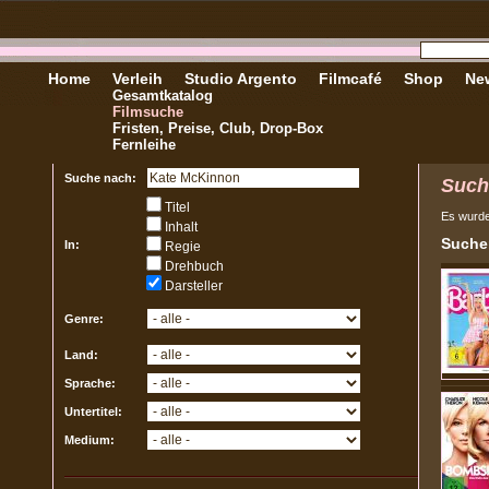
Home
Verleih
Studio Argento
Filmcafé
Shop
New
Gesamtkatalog
Filmsuche
Fristen, Preise, Club, Drop-Box
Fernleihe
Suche nach:
Such
Titel
Es wurd
Inhalt
Sucher
In:
Regie
Drehbuch
Darsteller
Genre:
Land:
Sprache:
Untertitel:
Medium: