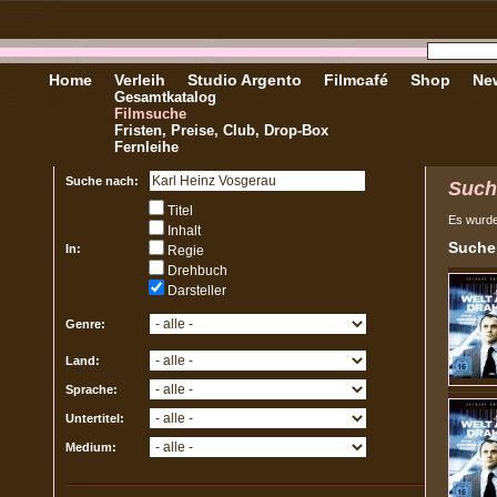
Home
Verleih
Studio Argento
Filmcafé
Shop
New
Gesamtkatalog
Filmsuche
Fristen, Preise, Club, Drop-Box
Fernleihe
Suche nach:
Such
Titel
Es wurd
Inhalt
Sucher
In:
Regie
Drehbuch
Darsteller
Genre:
Land:
Sprache:
Untertitel:
Medium: