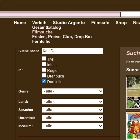
Home
Verleih
Studio Argento
Filmcafé
Shop
New
Gesamtkatalog
Filmsuche
Fristen, Preise, Club, Drop-Box
Fernleihe
Suche nach:
Such
Titel
Es wurd
Inhalt
Sucher
In:
Regie
Drehbuch
Darsteller
Genre:
Land:
Sprache:
Untertitel:
Medium: