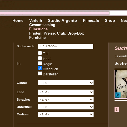
Home
Verleih
Studio Argento
Filmcafé
Shop
New
Gesamtkatalog
Filmsuche
Fristen, Preise, Club, Drop-Box
Fernleihe
Suche nach:
Such
Titel
Es wurd
Inhalt
Sucher
In:
Regie
Drehbuch
Darsteller
Genre:
Land:
Sprache:
Untertitel:
1
Medium: