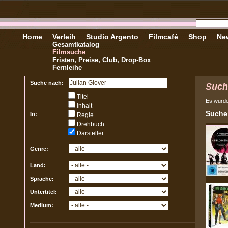
Home
Verleih
Studio Argento
Filmcafé
Shop
New
Gesamtkatalog
Filmsuche
Fristen, Preise, Club, Drop-Box
Fernleihe
Suche nach:
Such
Titel
Es wurd
Inhalt
Sucher
In:
Regie
Drehbuch
Darsteller
Genre:
Land:
Sprache:
Untertitel:
Medium: