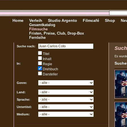
Home
Verleih
Studio Argento
Filmcafé
Shop
New
Gesamtkatalog
Filmsuche
Fristen, Preise, Club, Drop-Box
Fernleihe
Suche nach:
Such
Titel
Es wurd
Inhalt
Sucher
In:
Regie
Drehbuch
Darsteller
Genre:
Land:
Sprache:
Untertitel:
Medium: